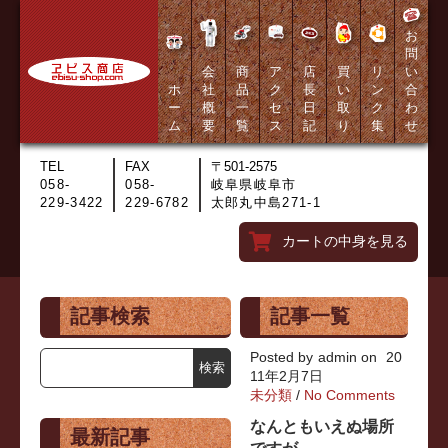
お
問
会
商
ア
店
買
リ
い
ホ
社
品
ク
長
い
ン
合
ー
概
一
セ
日
取
ク
わ
ム
要
覧
ス
記
り
集
せ
TEL
FAX
〒501-2575
058-
058-
岐阜県岐阜市
229-3422
229-6782
太郎丸中島271-1
カートの中身を見る
記事検索
記事一覧
Posted by
admin
on
20
11年2月7日
未分類
/
No Comments
なんともいえぬ場所
最新記事
ですが…