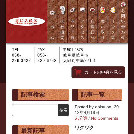
お
問
会
商
ア
店
買
リ
い
ホ
社
品
ク
長
い
ン
合
ー
概
一
セ
日
取
ク
わ
ム
要
覧
ス
記
り
集
せ
TEL
FAX
〒501-2575
058-
058-
岐阜県岐阜市
229-3422
229-6782
太郎丸中島271-1
カートの中身を見る
記事検索
記事一覧
Posted by
ebisu
on
20
12年4月18日
未分類
/
No Comments
ワクワク
最新記事